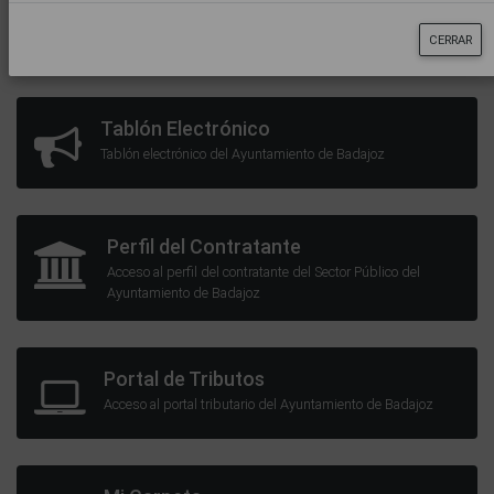
Volantes de Empadronamiento
CERRAR
Certificado de empadronamiento
Tablón Electrónico
Tablón electrónico del Ayuntamiento de Badajoz
Perfil del Contratante
Acceso al perfil del contratante del Sector Público del
Ayuntamiento de Badajoz
Portal de Tributos
Acceso al portal tributario del Ayuntamiento de Badajoz