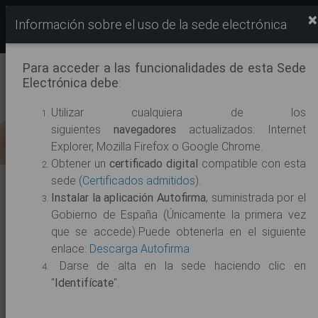
×
SEDE ELECTRÓNICA
Información sobre el uso de la sede electrónica
Ayuntamiento de Badajoz
Para acceder a las funcionalidades de esta Sede
Electrónica debe
:
Utilizar cualquiera de los
siguientes
navegadores
actualizados: Internet
Explorer, Mozilla Firefox o Google Chrome.
Obtener un
certificado digital
compatible con esta
sede (
Certificados admitidos
).
Trámites Destacados
Instalar la aplicación Autofirma
, suministrada por el
Gobierno de España (Únicamente la primera vez
Trámites electrónicos más habituales
que se accede).Puede obtenerla en el siguiente
enlace:
Descarga Autofirma
Subsanación de Solicitudes
Darse de alta en la sede haciendo clic en
Solicitud Genérica
"
Identifícate
".
Quejas y sugerencias