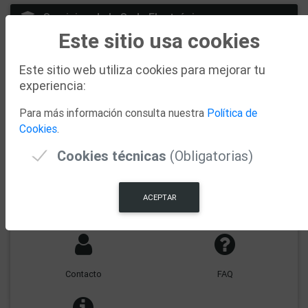
Servicios de la Sede Electrónica
Este sitio usa cookies
Este sitio web utiliza cookies para mejorar tu
experiencia:
Buzón de Notificaciones
Todos los trámites
Para más información consulta nuestra
Política de
Cookies
.
Verificador Documentos
Factura Electrónica
Cookies técnicas
(Obligatorias)
ACEPTAR
Test de Requisitos
Hora Oficial
Contacto
FAQ